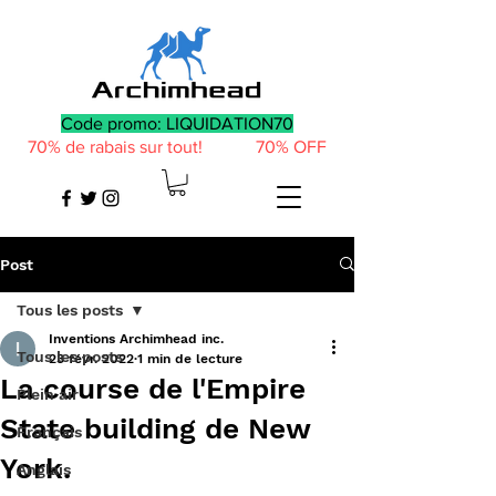
Code promo: LIQUIDATION70
70% de rabais sur tout! 70% OFF
Post
Tous les posts
Inventions Archimhead inc.
Tous les posts
23 févr. 2022
1 min de lecture
La course de l'Empire
Plein air
State building de New
Français
York.
Anglais