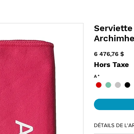
Serviette
Archimhe
Pri
6 476,76 $
Hors Taxe
A
*
DÉTAILS DE L'A