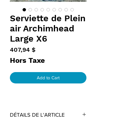
Serviette de Plein
air Archimhead
Large X6
Prix
407,94 $
Hors Taxe
Add to Cart
DÉTAILS DE L'ARTICLE
DIMENSIONS
POLITIQUE D'ÉCHANGE
Serviette Large: 80 cm x 150 cm