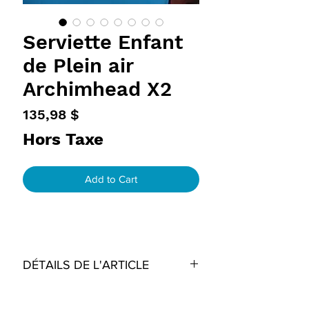
Serviette Enfant
de Plein air
Archimhead X2
Prix
135,98 $
Hors Taxe
Add to Cart
DÉTAILS DE L'ARTICLE
DIMENSIONS
POLITIQUE D'ÉCHANGE
Serviette: 80 cm x 150 cm