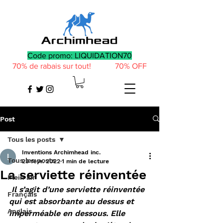
Code promo: LIQUIDATION70
70% de rabais sur tout! 70% OFF
Post
Tous les posts
Inventions Archimhead inc.
Tous les posts
23 févr. 2022
1 min de lecture
La serviette réinventée
Plein air
Il s’agit d’une serviette réinventée 
Français
qui est absorbante au dessus et 
Anglais
imperméable en dessous. Elle 