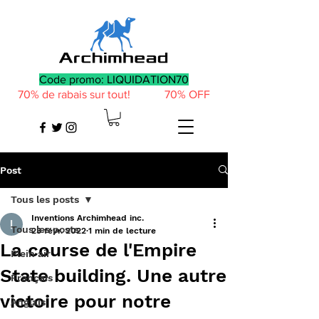
Code promo: LIQUIDATION70
70% de rabais sur tout! 70% OFF
Post
Tous les posts
Inventions Archimhead inc.
Tous les posts
23 févr. 2022
1 min de lecture
La course de l'Empire
Plein air
State building. Une autre
Français
victoire pour notre
Anglais