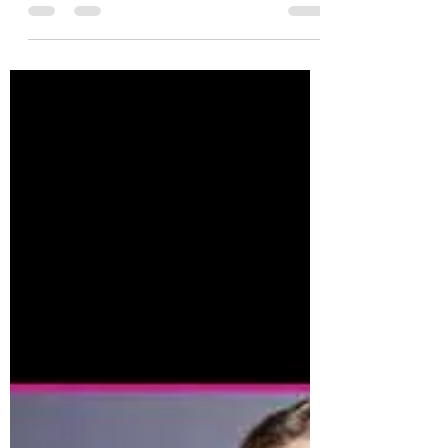
+
UNE SERVIETTE CONÇUE POUR LE PLEIN
AIR Que ce soit une nouvelle forme de
sport, un nouveau centre d’entraînement,
une collection de...